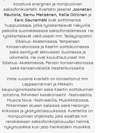
koostuva energinen ja monipuolinen
saksofonikvartetti. Kvartetin jäsenet
Joonatan
Rautiola
,
Samu Metsänen
,
Kalle Oittinen
ja
Eero Saunamäki
ovat soittimiensa
huippuosaajia, jotka työskentelevät näkyvillä
paikoilla suomalaisessa saksofonielämässä. He
työskentelevät vakituisesti mm. Taideyliopiston
Sibelius-Akatemiassa, Tampereen
Konservatoriossa ja Kaartin soittokunnassa
sekä esiintyvät aktiivisesti Suomessa ja
ulkomailla. He ovat kouluttautuneet mm.
Sibelius-Akatemiassa, Pariisin konservatoriossa
sekä kansainvälisillä mestarikursseilla.
Viime vuosina kvartetti on konsertoinut mm.
Lappeenrannan ja Mikkelin
kaupunginorkesterien sekä Kaartin soittokunnan
solistina, Riihimäen kesäkonsertit -festivaalilla,
Musica Nova -festivaalilla, Musiikkitalossa,
Pirkanmaan alueen saleissa sekä Helsingin
kirkoissa ja yksityistilaisuuksissa. Kvartetilla on
monipuolinen ohjelmisto, joka sisältää niin
ranskalaisen saksofonikirjallisuuden helmiä,
nykymusiikkia kuin jazz-henkistäkin musiikkia.