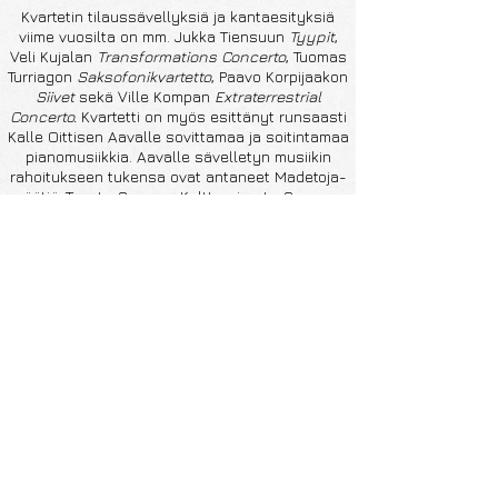
Kvartetin tilaussävellyksiä ja kantaesityksiä
viime vuosilta on mm. Jukka Tiensuun
Tyypit
,
Veli Kujalan
Transformations
Concerto
, Tuomas
Turriagon
Saksofonikvartetto
, Paavo Korpijaakon
Siivet
sekä Ville Kompan
Extraterrestrial
Concerto.
Kvartetti on myös esittänyt runsaasti
Kalle Oittisen Aavalle sovittamaa ja soitintamaa
pianomusiikkia. Aavalle sävelletyn musiikin
rahoitukseen tukensa ovat antaneet Madetoja-
säätiö, Teosto, Suomen Kulttuurirasto, Suomen
Kulttuurirahaston Uudenmaan rahasto sekä
Taiteen edistämiskeskus.​
KUUNTELE
esiintymisiämme!