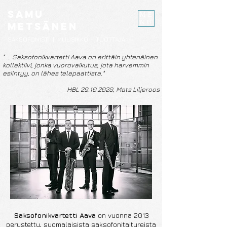
samu
ME
NU
metsänen
SAKSOFONISTI | MUUSIKKO | TUOTTAJA
" ... Saksofonikvartetti Aava on erittäin yhtenäinen
kollektiivi, jonka vuorovaikutus, jota harvemmin
esiintyy, on lähes telepaattista."
HBL
29.10.2020
, Mats Liljeroos
Saksofonikvartetti Aava
on vuonna 2013
perustettu, suomalaisista saksofonitaitureista